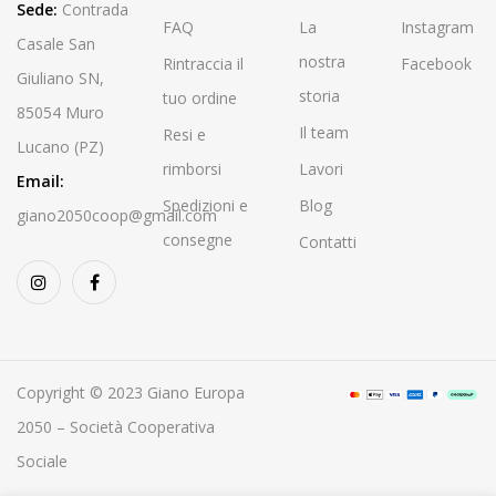
Sede:
Contrada
FAQ
La
Instagram
Casale San
nostra
Rintraccia il
Facebook
Giuliano SN,
storia
tuo ordine
85054 Muro
Il team
Resi e
Lucano (PZ)
rimborsi
Lavori
Email:
Spedizioni e
Blog
giano2050coop@gmail.com
consegne
Contatti
Copyright © 2023 Giano Europa
2050 – Società Cooperativa
Sociale