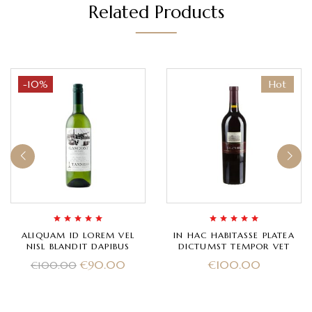
Related Products
-10%
Hot
Rated
5.00
out
Rated
5.00
out
ALIQUAM ID LOREM VEL
IN HAC HABITASSE PLATEA
of 5
of 5
NISL BLANDIT DAPIBUS
DICTUMST TEMPOR VET
€
90.00
€
100.00
€
100.00