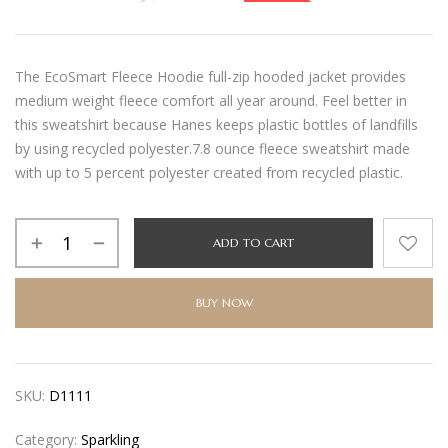
The EcoSmart Fleece Hoodie full-zip hooded jacket provides
medium weight fleece comfort all year around. Feel better in
this sweatshirt because Hanes keeps plastic bottles of landfills
by using recycled polyester.7.8 ounce fleece sweatshirt made
with up to 5 percent polyester created from recycled plastic.
ADD TO CART
BUY NOW
SKU:
D1111
Category:
Sparkling