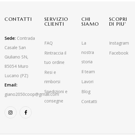
CONTATTI
SERVIZIO
CHI
SCOPRI
CLIENTI
SIAMO
DI PIU'
Sede:
Contrada
FAQ
La
Instagram
Casale San
nostra
Rintraccia il
Facebook
Giuliano SN,
storia
tuo ordine
85054 Muro
Il team
Resi e
Lucano (PZ)
rimborsi
Lavori
Email:
Spedizioni e
Blog
giano2050coop@gmail.com
consegne
Contatti