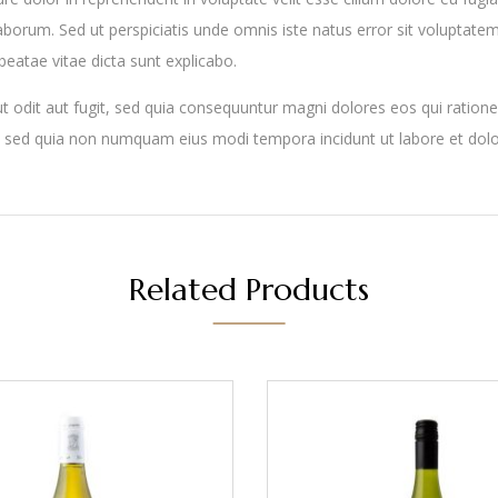
st laborum. Sed ut perspiciatis unde omnis iste natus error sit volu
 beatae vitae dicta sunt explicabo.
 odit aut fugit, sed quia consequuntur magni dolores eos qui ration
lit, sed quia non numquam eius modi tempora incidunt ut labore et d
Related Products