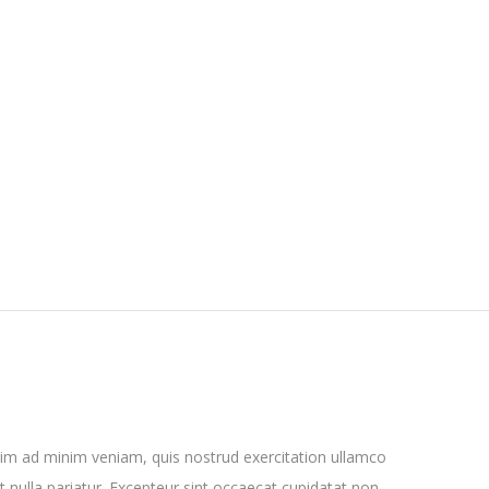
nim ad minim veniam, quis nostrud exercitation ullamco
t nulla pariatur. Excepteur sint occaecat cupidatat non