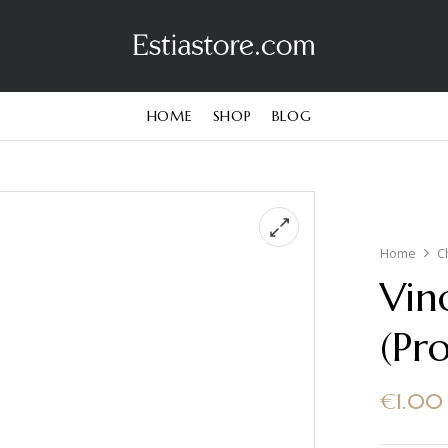
HOME
SHOP
BLOG
Home
C
Vin
(Pr
€
1.00