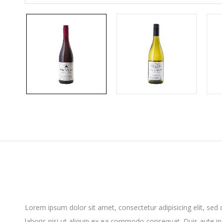
Lorem ipsum dolor sit amet, consectetur adipisicing elit, se
laboris nisi ut aliquip ex ea commodo consequat. Duis aute irur