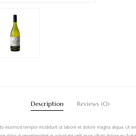
Description
Reviews (0)
d do eiusmod tempor incididunt ut labore et dolore magna aliqua. Ut e
e dolor in reprehenderit in voluptate velit esse cillum dolore eu fugia