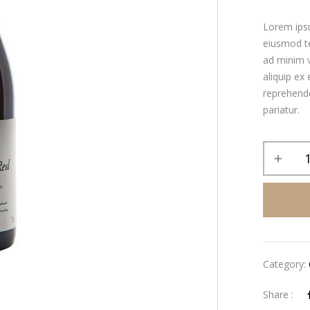
Lorem ipsu
eiusmod te
ad minim v
aliquip ex
reprehender
pariatur.
Category:
Share :