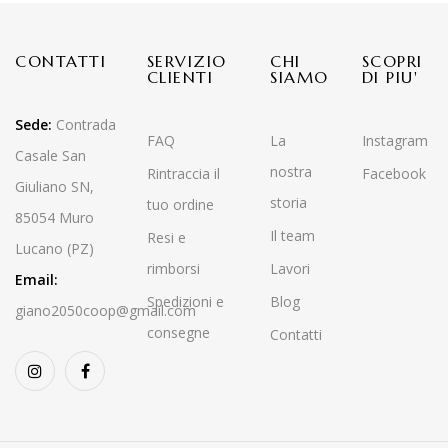
CONTATTI
SERVIZIO
CHI
SCOPRI
CLIENTI
SIAMO
DI PIU'
Sede:
Contrada
FAQ
La
Instagram
Casale San
nostra
Rintraccia il
Facebook
Giuliano SN,
storia
tuo ordine
85054 Muro
Il team
Resi e
Lucano (PZ)
rimborsi
Lavori
Email:
Spedizioni e
Blog
giano2050coop@gmail.com
consegne
Contatti