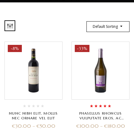
Default Sorting
-8%
-33%
Rated
5.00
out
NUNC NIBH ELIT, MOLLIS
PHASELLUS RHONCUS
of 5
NEC ORNARE VEL ELIT
VULPUTATE EROS, AC
ULTRICES MAGNA
€
30.00
–
€
50.00
€
100.00
–
€
180.00