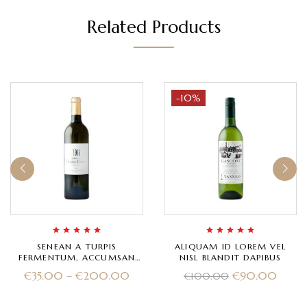
Related Products
-10%
Rated
5.00
out
Rated
5.00
out
SENEAN A TURPIS
ALIQUAM ID LOREM VEL
of 5
of 5
FERMENTUM, ACCUMSAN
NISL BLANDIT DAPIBUS
URNA A
€
35.00
–
€
200.00
€
90.00
€
100.00