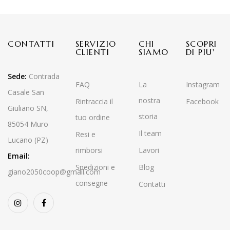
CONTATTI
SERVIZIO
CHI
SCOPRI
CLIENTI
SIAMO
DI PIU'
Sede:
Contrada
FAQ
La
Instagram
Casale San
nostra
Rintraccia il
Facebook
Giuliano SN,
storia
tuo ordine
85054 Muro
Il team
Resi e
Lucano (PZ)
rimborsi
Lavori
Email:
Spedizioni e
Blog
giano2050coop@gmail.com
consegne
Contatti